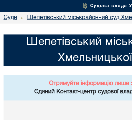
Судова влада 
Суди
Шепетівський міськрайонний суд Хме
•
Шепетівський місь
Хмельницької
Отримуйте інформацію лише 
Єдиний Контакт-центр судової влад