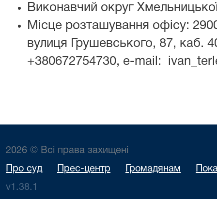
Виконавчий округ Хмельницької
Місце розташування офісу: 290
вулиця Грушевського, 87, каб. 40
+380672754730, e-mail: ivan_ter
2026 © Всі права захищені
Про суд
Прес-центр
Громадянам
Пока
v1.38.1