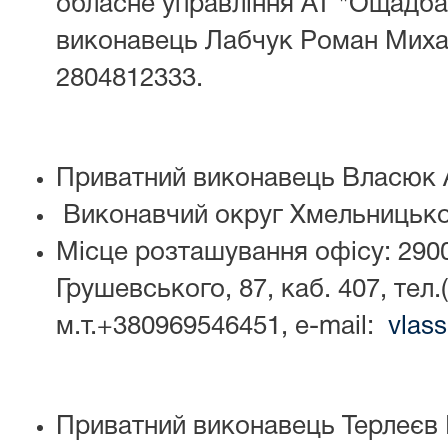
обласне управління АТ "Ощадб
виконавець Лабчук Роман Мих
2804812333.
Приватний виконавець Власюк 
Виконавчий округ Хмельницької
Місце розташування офісу: 2900
Грушевського, 87, каб. 407, тел.
м.т.+380969546451, e-mail:
vlas
Приватний виконавець Терлеєв 