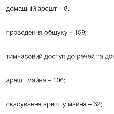
домашній арешт – 8.
проведення обшуку – 159;
тимчасовий доступ до речей та док
арешт майна – 106;
скасування арешту майна – 62;