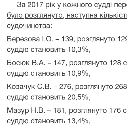
За
2017 рік
у кожного судді пе
бул
о
розглянут
о
, наступна кількіст
судочинства
:
Березова І.О. – 139, розглянуто 1
суддю становить 10,3%,
Босюк В.А. – 147, розглянуто 128 
суддю становить 10,9%,
Козачук С.В. – 276, розглянуто 26
суддю становить 20,5%,
Мазур Н.В. – 181, розглянуто 176 
суддю становить 13,4%,