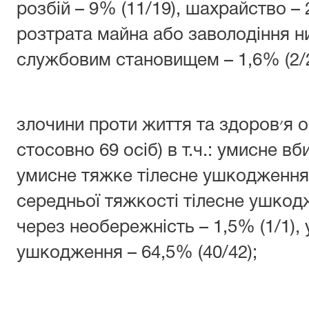
розбій – 9% (11/19), шахрайство – 
розтрата майна або заволодіння 
службовим становищем – 1,6% (2/2
злочини проти життя та здоров׳я особи – 24,9% (62 справи
стосовно 69 осіб) в т.ч.: умисне вб
умисне тяжке тілесне ушкодження 
середньої тяжкості тілесне ушкодж
через необережність – 1,5% (1/1),
ушкодження – 64,5% (40/42);