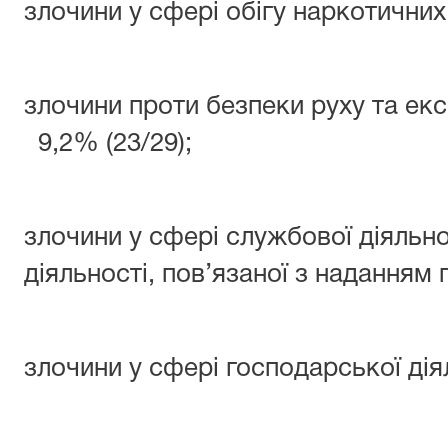
злочини у сфері обігу наркотичних 
злочини проти безпеки руху та екс
9,2% (23/29);
злочини у сфері службової діяльно
діяльності, пов’язаної з наданням п
злочини у сфері господарської діял