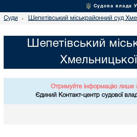
Судова влада 
Суди
Шепетівський міськрайонний суд Хме
•
Шепетівський місь
Хмельницької
Отримуйте інформацію лише 
Єдиний Контакт-центр судової влад