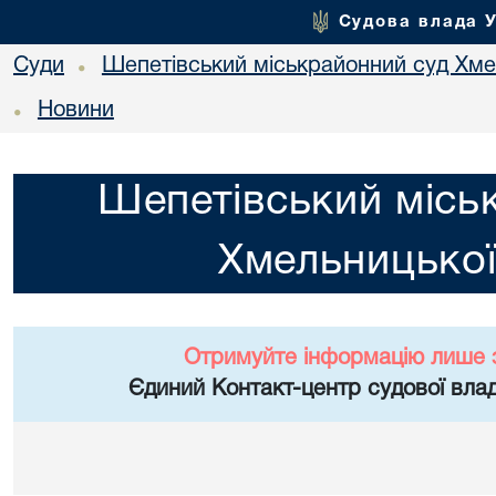
Судова влада 
Суди
Шепетівський міськрайонний суд Хме
•
Новини
•
Шепетівський місь
Хмельницької
Отримуйте інформацію лише 
Єдиний Контакт-центр судової влад