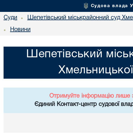
Судова влада 
Суди
Шепетівський міськрайонний суд Хме
•
Новини
•
Шепетівський місь
Хмельницької
Отримуйте інформацію лише 
Єдиний Контакт-центр судової влад