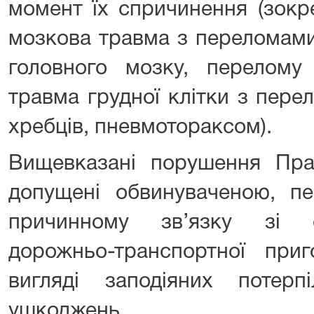
момент їх спричинення (зокр
мозкова травма з переломами
головного мозку, перелому 
травма грудної клітки з пере
хребців, пневмотораксом).
Вищевказані порушення Пра
допущені обвинуваченою, п
причинному зв’язку зі с
дорожньо-транспортної при
вигляді заподіяних потерп
ушкоджень.