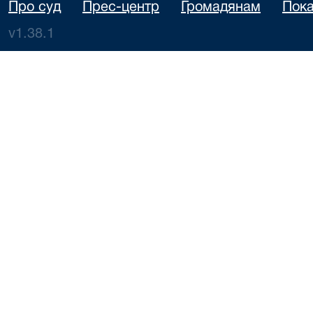
Про суд
Прес-центр
Громадянам
Пока
v1.38.1