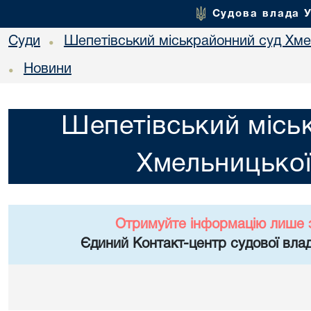
Судова влада 
Суди
Шепетівський міськрайонний суд Хме
•
Новини
•
Шепетівський місь
Хмельницької
Отримуйте інформацію лише 
Єдиний Контакт-центр судової влад