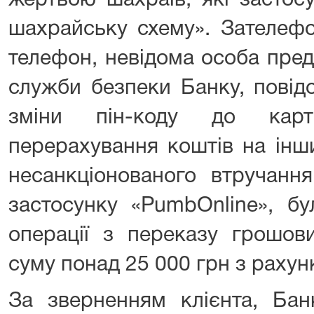
жертвою шахраїв, які застос
шахрайську схему». Зателеф
телефон, невідома особа пре
служби безпеки Банку, повід
зміни пін-коду до карт
перерахування коштів на інш
несанкціонованого втручанн
застосунку «PumbOnline», бу
операції з переказу грошов
суму понад 25 000 грн з рахун
За зверненням клієнта, Бан